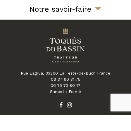
Notre savoir-faire
Rue Lagrua,
33260
La Teste-de-Buch
France
06 37 60 31 75
06 75 73 80 17
Samedi : Fermé
reca
Mentions légales
Charte d’utilisation des données
Plan du site
FAQ
Gestion des cookies