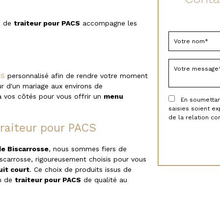
se de
traiteur pour PACS
accompagne les
.
CS
personnalisé afin de rendre votre moment
ur d'un mariage aux environs de
 vos côtés pour vous offrir un
menu
En soumettant 
saisies soient e
de la relation c
traiteur pour PACS
de Biscarrosse
, nous sommes fiers de
scarrosse, rigoureusement choisis pour vous
uit court
. Ce choix de produits issus de
on de
traiteur pour PACS
de qualité au