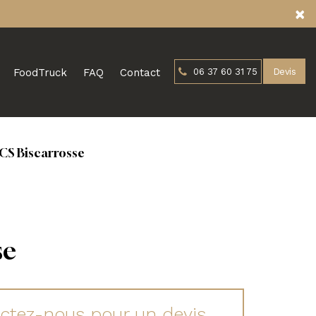
×
FoodTruck
FAQ
Contact
06 37 60 31 75
Devis
ACS Biscarrosse
se
ctez-nous pour un devis