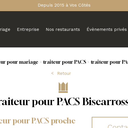
Depuis 2015 à Vos Côtés
riage
Entreprise
Nos restaurants
Évènements privés
eur pour mariage
traiteur pour PACS
traiteur pour P
Retour
raiteur pour PACS Biscarros
iteur pour PACS proche
Conta