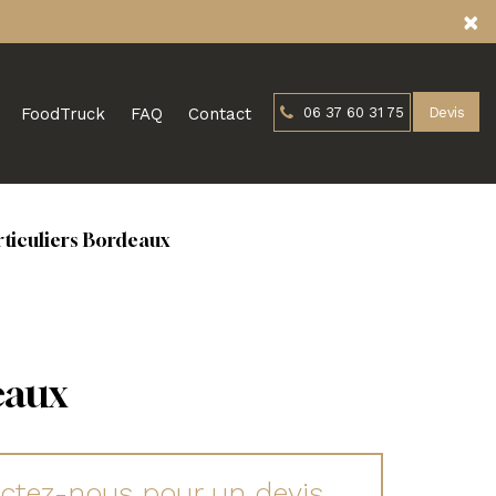
×
FoodTruck
FAQ
Contact
06 37 60 31 75
Devis
rticuliers Bordeaux
eaux
ctez-nous pour un devis