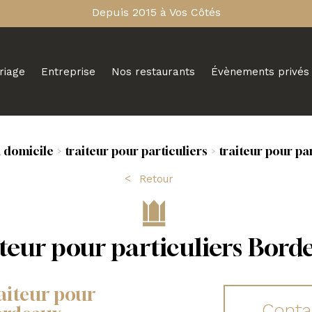
Depuis 2015 à Vos Côtés
riage
Entreprise
Nos restaurants
Évènements privés
à domicile
traiteur pour particuliers
traiteur pour pa
Retour
iteur pour particuliers Bord
raiteur pour
Conta