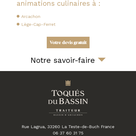
animations culinaires à :
Arcachon
Lège-Cap-Ferret
Votre devis gratuit
Notre savoir-faire
Rue Lagrua,
33260
La Teste-de-Buch
France
06 37 60 31 75