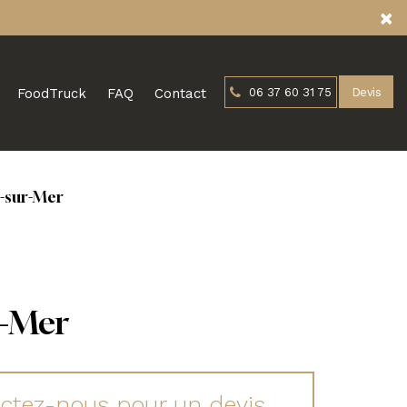
×
FoodTruck
FAQ
Contact
06 37 60 31 75
Devis
a-sur-Mer
r-Mer
ctez-nous pour un devis