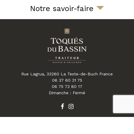
Notre savoir-faire
Rue Lagrua,
33260
La Teste-de-Buch
France
06 37 60 31 75
06 75 73 80 17
Dimanche : Fermé
reca
Mentions légales
Charte d’utilisation des données
Plan du site
FAQ
Gestion des cookies